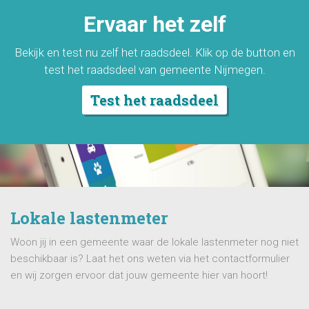
Ervaar het zelf
Bekijk en test nu zelf het raadsdeel. Klik op de button en
test het raadsdeel van gemeente Nijmegen.
Test het raadsdeel
Lokale lastenmeter
Woon jij in een gemeente waar de lokale lastenmeter nog niet
beschikbaar is? Laat het ons weten via het contactformulier
en wij zorgen ervoor dat jouw gemeente hier van hoort!